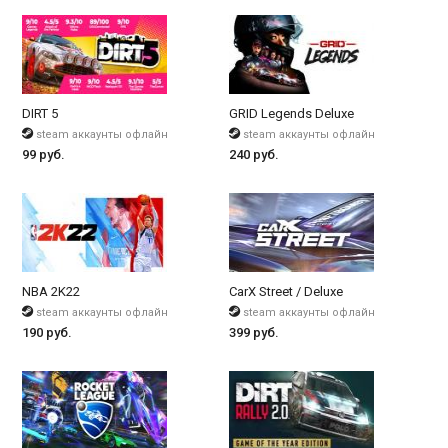
DIRT 5
GRID Legends Deluxe
steam аккаунты офлайн
steam аккаунты офлайн
99 руб.
240 руб.
NBA 2K22
CarX Street / Deluxe
steam аккаунты офлайн
steam аккаунты офлайн
190 руб.
399 руб.