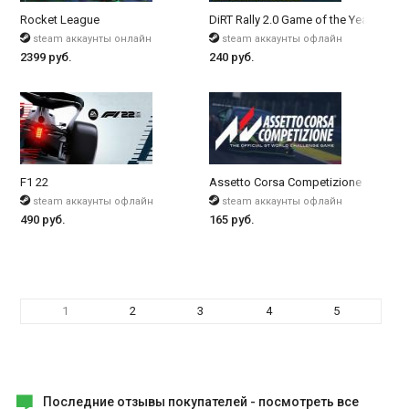
Rocket League
DiRT Rally 2.0 Game of the Year Editio
steam аккаунты онлайн
steam аккаунты офлайн
2399 руб.
240 руб.
F1 22
Assetto Corsa Competizione
steam аккаунты офлайн
steam аккаунты офлайн
490 руб.
165 руб.
1
2
3
4
5
Последние отзывы покупателей -
посмотреть все