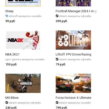
скейтбординг, бокс и многие другие. Вам же остается выбрать из
этого огромного количества лишь один и отправиться покорять
его вершину, продемонстрировав всем свое мастерство игры в
Steep
Football Manager 2024 + In-game Edit
той, или иной вид спорта.
ubisoft аккаунты онлайн
steam аккаунты офлайн
99 руб.
399 руб.
NBA 2K21
Liftoff: FPV Drone Racing
epic games аккаунты онлайн
steam аккаунты офлайн
159 руб.
79 руб.
MX Bikes
Forza Horizon 4: Ultimate
steam аккаунты офлайн
steam аккаунты онлайн
240 руб.
799 руб.