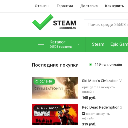
Отзывы
Гарантии
Доставка
Как купить
Каталог
Steam
Epic Ga
26508 товаров
Последние покупки
119
чел. онлайн
Sid Meier's Civilization VI
00:19:40
epic games аккаунты
онлайн
165 руб.
Red Dead Redemption 2
40 мин. назад
steam аккаунты
офлайн
319 руб.