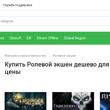
Служба поддержки
mes
Ubisoft
EA
Steam ONline
Global Region
Магазин компьютерных игр
Ролевой экшен
Купить Ролевой экшен дешево для
цены