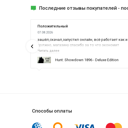
Последние отзывы покупателей -
по
Положительный
07.08.2026
зашёл,скачал,запустил онлайн, всё работает как и
должно, магазину спасибо за то что экономит
наше время,нервы и деньги, ребята вы красава
Читать далее
оказываете поддержку населению и походу из
Hunt: Showdown 1896 - Deluxe Edition
всех только вы и оказываете помощь
Способы оплаты