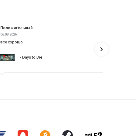
Положительный
Положит
06.08.2026
05.08.2026
все хорошо
все отлич
понять по
7 Days to Die