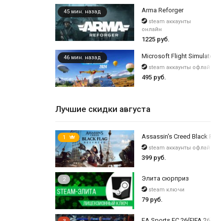
Arma Reforger
45 мин. назад
steam аккаунты
онлайн
1225 руб.
Microsoft Flight Simulator 2
46 мин. назад
steam аккаунты офлайн
495 руб.
Лучшие скидки августа
Assassin's Creed Black Flag
1
steam аккаунты офлайн
399 руб.
Элита сюрприз
2
steam ключи
79 руб.
EA Sports FC 26(FIFA 26) /