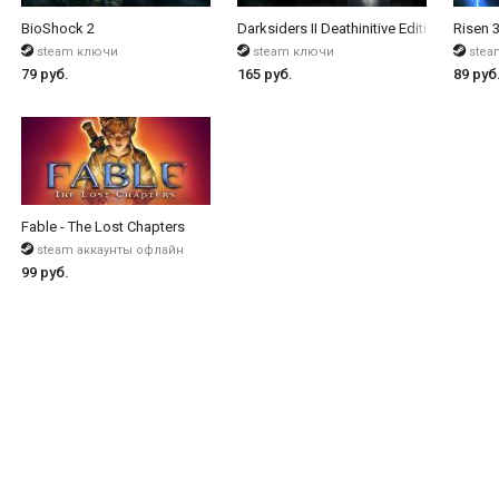
BioShock 2
Darksiders II Deathinitive Edition
Risen 3
steam ключи
steam ключи
stea
79 руб.
165 руб.
89 руб
024 / Aviator Edition
Fable - The Lost Chapters
steam аккаунты офлайн
99 руб.
 Resynced / Deluxe Edition
 Издание Ultimate