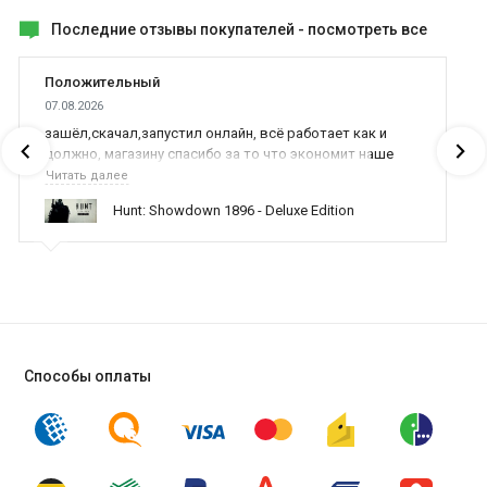
Последние отзывы покупателей -
посмотреть все
Положительный
07.08.2026
зашёл,скачал,запустил онлайн, всё работает как и
должно, магазину спасибо за то что экономит наше
время,нервы и деньги, ребята вы красава оказываете
Читать далее
поддержку населению и походу из всех только вы и
Hunt: Showdown 1896 - Deluxe Edition
оказываете помощь
Способы оплаты