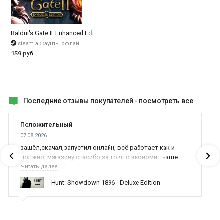
Baldur's Gate II: Enhanced Edition
steam аккаунты офлайн
159 руб.
Последние отзывы покупателей -
посмотреть все
Положительный
07.08.2026
зашёл,скачал,запустил онлайн, всё работает как и
должно, магазину спасибо за то что экономит наше
время,нервы и деньги, ребята вы красава оказываете
Читать далее
поддержку населению и походу из всех только вы и
Hunt: Showdown 1896 - Deluxe Edition
оказываете помощь