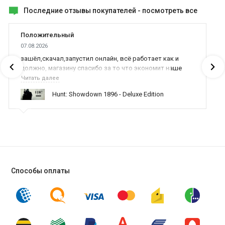
Последние отзывы покупателей -
посмотреть все
Положительный
07.08.2026
зашёл,скачал,запустил онлайн, всё работает как и
должно, магазину спасибо за то что экономит наше
время,нервы и деньги, ребята вы красава оказываете
Читать далее
поддержку населению и походу из всех только вы и
Hunt: Showdown 1896 - Deluxe Edition
оказываете помощь
Способы оплаты