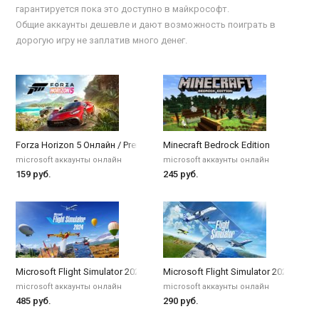
гарантируется пока это доступно в майкрософт.
Общие аккаунты дешевле и дают возможность поиграть в
дорогую игру не заплатив много денег.
Forza Horizon 5 Онлайн / Premium Edition
Minecraft Bedrock Edition
microsoft аккаунты онлайн
microsoft аккаунты онлайн
159 руб.
245 руб.
Microsoft Flight Simulator 2024
Microsoft Flight Simulator 2020
microsoft аккаунты онлайн
microsoft аккаунты онлайн
485 руб.
290 руб.