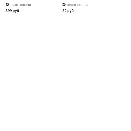
tered
steam ключи
steam ключи
399 руб.
89 руб.
 Resynced / Deluxe Edition
 Издание Ultimate