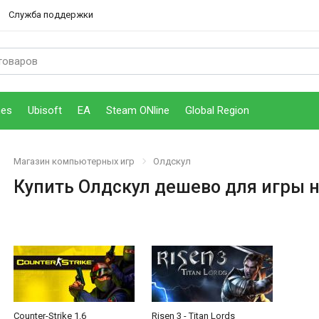
Служба поддержки
mes
Ubisoft
EA
Steam ONline
Global Region
Магазин компьютерных игр
Олдскул
Купить Олдскул дешево для игры 
ition (Хогвартс. Наследие)
Counter-Strike 1.6
Risen 3 - Titan Lords