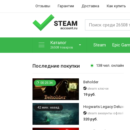
Отзывы
Гарантии
Доставка
Как купить
Каталог
Steam
Epic Ga
26508 товаров
Последние покупки
138
чел. онлайн
Beholder
00:25:35
steam ключи
19 руб.
Hogwarts Legacy Deluxe Ed
42 мин. назад
steam аккаунты офлайн
320 руб.