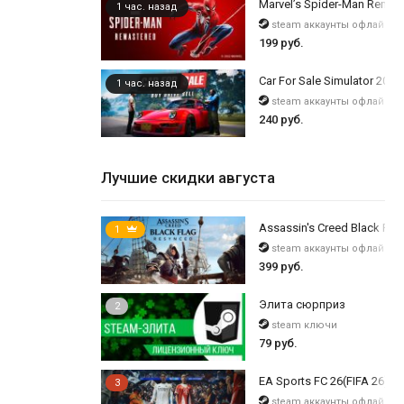
Marvel’s Spider-Man Remas
1 час. назад
steam аккаунты офлайн
199 руб.
Car For Sale Simulator 2023
1 час. назад
steam аккаунты офлайн
240 руб.
Лучшие скидки августа
Assassin's Creed Black Flag
1
steam аккаунты офлайн
399 руб.
Элита сюрприз
2
steam ключи
79 руб.
EA Sports FC 26(FIFA 26) /
3
steam аккаунты офлайн