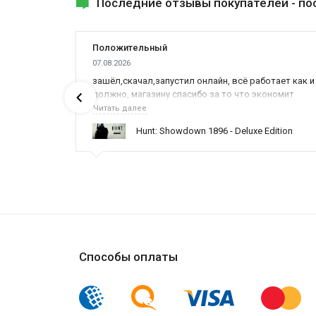
Последние отзывы покупателей -
по
Положительный
07.08.2026
зашёл,скачал,запустил онлайн, всё работает как и
должно, магазину спасибо за то что экономит
наше время,нервы и деньги, ребята вы красава
Читать далее
оказываете поддержку населению и походу из
Hunt: Showdown 1896 - Deluxe Edition
всех только вы и оказываете помощь
Способы оплаты