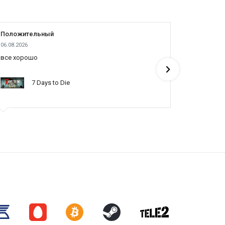
Положительный
Положит
06.08.2026
05.08.2026
все хорошо
все отлич
понять по
7 Days to Die