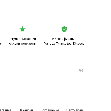
Регулярные акции,
Идентификация
в
скидки, конкурсы
Yandex, Тинькофф, Юкасса
агазине
Вакансии
Соглашение
Партнерам