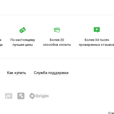
м
По-настоящему
Более 20
Более 34 тысяч
да
лучшие цены
способов оплаты
проверенных отзыво
Как купить
Служба поддержки
О м