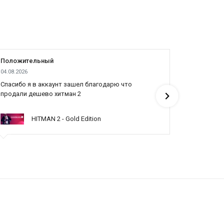
Положительный
Положит
04.08.2026
04.08.2026
Cпасибо я в аккаунт зашел благодарю что
Все отлич
продали дешево хитман 2
HITMAN 2 - Gold Edition