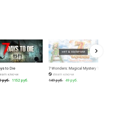
бя главарем мира выживания, вы просто обязаны
купить
ys to Die
7 Wonders: Magical Mystery Tour
7 Wonders II
team ключи
steam ключи
steam ключи
9 руб.
1152 руб.
149 руб.
49 руб.
199 руб.
49 ру