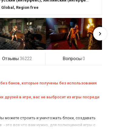
Русский (интерфейс), Английский (интерфейс)
:
Global, Region free
Отзывы
Вопросы
36222
0
, без банов, которые получены без использования
их друзей в игре, вас не выбросит из игры посреди
 Вы можете строить и уничтожать блоки, создавать
e
- это все что вам нужно, для полноценной игры с
часть времени вы просто собираете ресурсы, чтобы