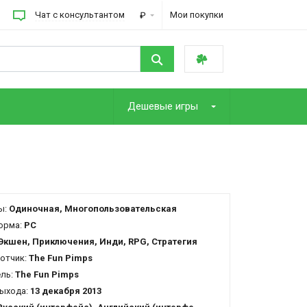
Чат с консультантом
Мои покупки
₽
Дешевые игры
ы:
Одиночная, Многопользовательская
орма:
PC
Экшен, Приключения, Инди, RPG, Стратегия
отчик:
The Fun Pimps
ель:
The Fun Pimps
ыхода:
13 декабря 2013