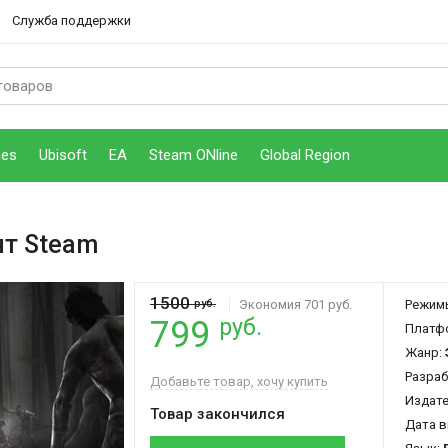
Служба поддержки
mes
Ubisoft
EA
Steam ONline
Global Region
нт Steam
1500
руб.
Экономия 701 руб.
Режим
руб.
799
Платф
Жанр:
Разраб
Добавьте товар, хочу купить
Издат
Товар закончился
Дата в