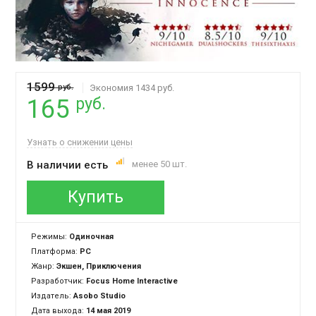
1599
руб.
Экономия 1434 руб.
руб.
165
Узнать о снижении цены
В наличии есть
менее 50 шт.
Купить
Режимы:
Одиночная
Платформа:
PC
Жанр:
Экшен, Приключения
Разработчик:
Focus Home Interactive
Издатель:
Asobo Studio
Дата выхода:
14 мая 2019