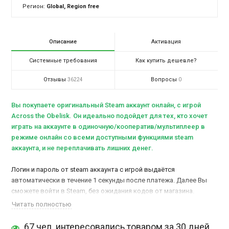
Регион:
Global, Region free
Описание
Активация
Системные требования
Как купить дешевле?
Отзывы
Вопросы
36224
0
Вы покупаете оригинальный Steam аккаунт онлайн, c игрой
Across the Obelisk. Он идеально подойдет для тех, кто хочет
играть на аккаунте в одиночную/кооператив/мультиплеер в
режиме онлайн со всеми доступными функциями steam
аккаунта, и не переплачивать лишних денег.
Логин и пароль от steam аккаунта с игрой выдаётся
автоматически в течение 1 секунды после платежа. Далее Вы
сможете войти в Steam, без ожидания кодов от магазина.
Установите игру, после чего сможете играть в онлайн режиме.
Читать полностью
Мы 1-ый магазин в России, который продаёт свои, лично-
зарегистрированные аккаунты, не взломанные, не чужие, без
67 чел. интересовались товаром за 30 дней