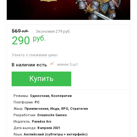
569
руб.
Экономия 279 руб.
руб.
290
Узнать о снижении цены
В наличии есть
менее 5 шт.
Купить
Режимы:
Одиночная, Кооператив
Платформа:
PC
Жанр:
Приключения, Инди, RPG, Стратегия
Разработчик:
Dreamsite Games
Издатель:
Paradox Arc
Дата выхода:
8 апреля 2021
Язык:
Английский (субтитры + интерфейс)