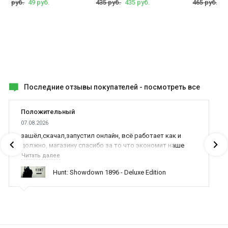
449 руб.
49 руб.
435 руб.
435 руб.
465 руб.
39
Последние отзывы покупателей -
посмотреть все
Положительный
07.08.2026
зашёл,скачал,запустил онлайн, всё работает как и
должно, магазину спасибо за то что экономит наше
время,нервы и деньги, ребята вы красава оказываете
Читать далее
поддержку населению и походу из всех только вы и
Hunt: Showdown 1896 - Deluxe Edition
оказываете помощь