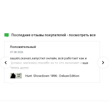
Последние отзывы покупателей -
посмотреть все
Положительный
07.08.2026
зашёл,скачал,запустил онлайн, всё работает как и
должно, магазину спасибо за то что экономит наше
время,нервы и деньги, ребята вы красава оказываете
Читать далее
поддержку населению и походу из всех только вы и
Hunt: Showdown 1896 - Deluxe Edition
оказываете помощь