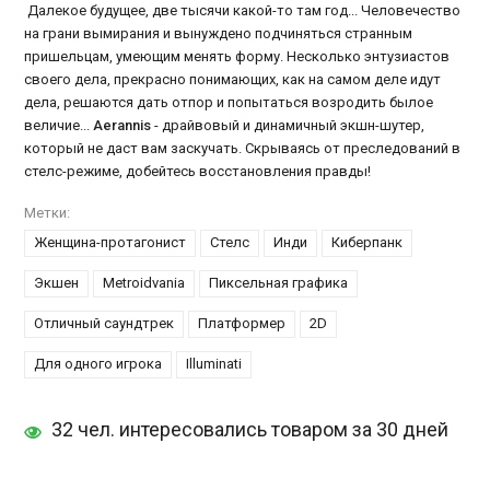
Далекое будущее, две тысячи какой-то там год... Человечество
на грани вымирания и вынуждено подчиняться странным
пришельцам, умеющим менять форму. Несколько энтузиастов
своего дела, прекрасно понимающих, как на самом деле идут
дела, решаются дать отпор и попытаться возродить былое
величие...
Aerannis
- драйвовый и динамичный экшн-шутер,
который не даст вам заскучать. Скрываясь от преследований в
стелс-режиме, добейтесь восстановления правды!
Метки:
Женщина-протагонист
Стелс
Инди
Киберпанк
Экшен
Metroidvania
Пиксельная графика
Отличный саундтрек
Платформер
2D
Для одного игрока
Illuminati
32 чел. интересовались товаром за 30 дней