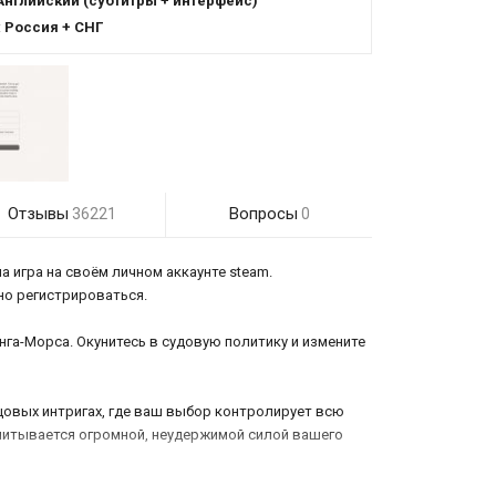
Английский (субтитры + интерфейс)
:
Россия + СНГ
Отзывы
Вопросы
36221
0
а игра на своём личном аккаунте steam.
жно регистрироваться.
га-Морса. Окунитесь в судовую политику и измените
орцовых интригах, где ваш выбор контролирует всю
одпитывается огромной, неудержимой силой вашего