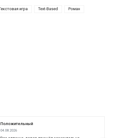
Текстовая игра
Text-Based
Роман
Положительный
Положит
04.08.2026
03.08.2026