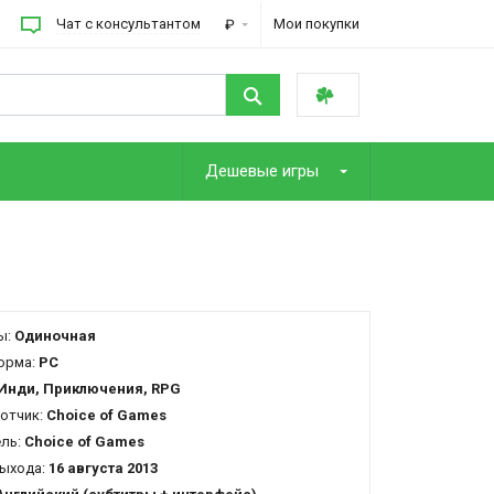
Чат с консультантом
Мои покупки
₽
Дешевые игры
ы:
Одиночная
орма:
PC
Инди, Приключения, RPG
отчик:
Choice of Games
ель:
Choice of Games
ыхода:
16 августа 2013