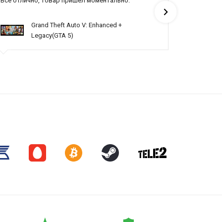
Все отлично, товар пришёл моментально.
Топ
Grand Theft Auto V: Enhanced +
Legacy(GTA 5)