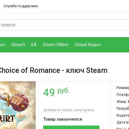
Служба поддержки
mes
Ubisoft
EA
Steam ONline
Global Region
 Choice of Romance
- ключ Steam
Режим
руб.
49
Платф
Жанр:
Разраб
Добавьте товар, хочу купить
Издат
Товар закончился
Дата в