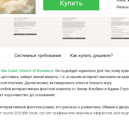
Язык:
Купить
Регион
Системные требования
Как купить дешевле?
 the Court: Choice of Romance
.
Он подойдет идеально для тех, кому нужн
e и доставка, займут менее минуты, т.к. в нашем интернет-магазине не ну
осле платежа. Далее можно активировать ключ и скачать игру.
собой интерактивную фэнтэзи новеллу от Хизер Альбано и Адама Строн
ет королевство до основания!
ский интерактивный фэнтэзи роман, это рассказ о романтике, обмане и дв
т около 223,000 слов, тут нет графики или звуковых эффектов, все п