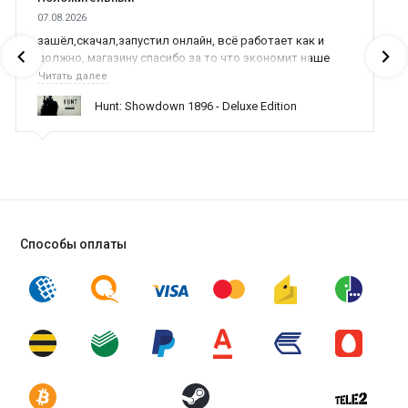
07.08.2026
зашёл,скачал,запустил онлайн, всё работает как и
должно, магазину спасибо за то что экономит наше
время,нервы и деньги, ребята вы красава оказываете
Читать далее
поддержку населению и походу из всех только вы и
Hunt: Showdown 1896 - Deluxe Edition
оказываете помощь
Способы оплаты