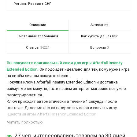
Регион:
Россия + СНГ
Описание
Активация
Системные требования
Как купить дешевле?
Отзывы
Вопросы
36224
0
Вы покупаете оригинальный ключ для игры Afterfall Insanity
Extended Edition
.
Он подойдет идеально для тех, кому нужна игра
на своём личном аккаунте steam.
Покупка ключа Afterfall Insanity Extended Edition и доставка,
займут менее минуты, т.к. в нашем интернет-магазине не нужно
регистрироваться.
Ключ приходит автоматически в течение 1 секунды после
платежа. Далее можно активировать ключ и скачать игру.
Действия игры Afterfall Insanity Extended Edition
разворачиваются в далеком 2035 году. После третьей мировой
Читать полностью
войны в 2011 году самые хитрые и выносливые выжившие
волокут свое существование уже 20 лет в подземных убежищах,
27 чел. интересовались товаром за 30 дней