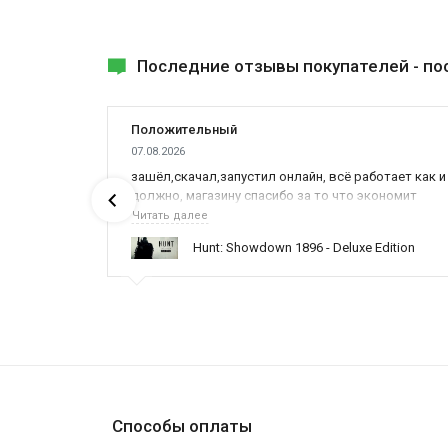
Последние отзывы покупателей -
по
Положительный
07.08.2026
зашёл,скачал,запустил онлайн, всё работает как и
должно, магазину спасибо за то что экономит
наше время,нервы и деньги, ребята вы красава
Читать далее
ние
оказываете поддержку населению и походу из
Hunt: Showdown 1896 - Deluxe Edition
всех только вы и оказываете помощь
Способы оплаты