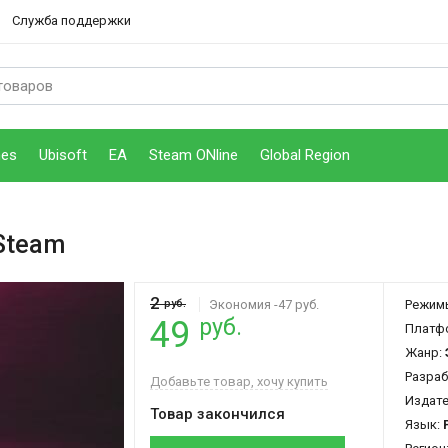
Служба поддержки
mes
Ubisoft
EA
Steam ONline
Global Region
Steam
2
руб.
Экономия -47 руб.
Режим
руб.
49
Платф
Жанр:
Разраб
Добавьте товар, хочу купить
Издат
Товар закончился
Язык: