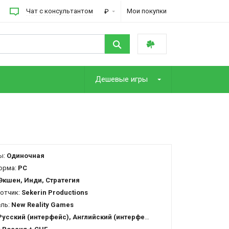
Чат с консультантом
Мои покупки
₽
Дешевые игры
ы:
Одиночная
орма:
PC
Экшен, Инди, Стратегия
отчик:
Sekerin Productions
ель:
New Reality Games
Русский (интерфейс), Английский (интерфейс)