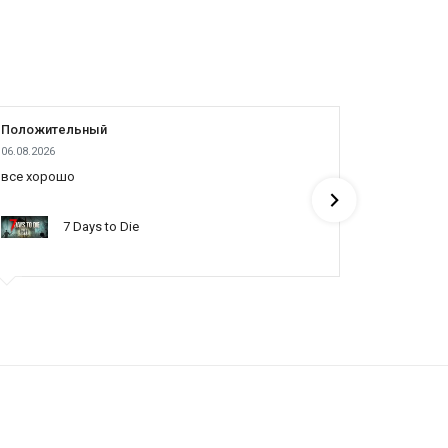
Положительный
Положит
06.08.2026
05.08.2026
все хорошо
все отлич
понять по
7 Days to Die