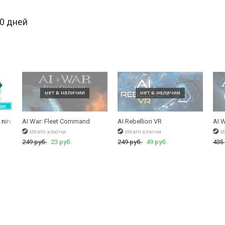
30 дней
irvanA Initiative Deluxe Edition
AI War: Fleet Command
AI Rebellion VR
AI W
steam ключи
steam ключи
s
249 руб.
23 руб.
249 руб.
49 руб.
435