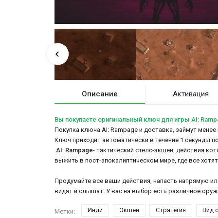
Описание
Активация
Вы покупаете оригинальный ключ для игры AI: Ramp
Покупка ключа AI: Rampage и доставка, займут менее 
Ключ приходит автоматически в течение 1 секунды п
AI: Rampage
- тактический стелс-экшен, действия к
выжить в пост-апокалиптическом мире, где все хотят 
Продумайте все ваши действия, напасть напрямую ил
видят и слышат. У вас на выбор есть различное оруж
Инди
Экшен
Стратегия
Вид 
Метки: