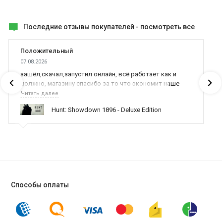
Последние отзывы покупателей -
посмотреть все
Положительный
07.08.2026
зашёл,скачал,запустил онлайн, всё работает как и
должно, магазину спасибо за то что экономит наше
время,нервы и деньги, ребята вы красава оказываете
Читать далее
поддержку населению и походу из всех только вы и
Hunt: Showdown 1896 - Deluxe Edition
оказываете помощь
Способы оплаты