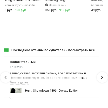
 World
Amazing Cultivation Simulator
Amazing Frog?
Amazing Wo
steam аккаунты офлайн
steam ключи
бесплатные
1000 руб.
190 руб.
359 руб.
919 руб.
49 руб.
Последние отзывы покупателей -
посмотреть все
Положительный
07.08.2026
зашёл,скачал,запустил онлайн, всё работает как и
должно, магазину спасибо за то что экономит наше
время,нервы и деньги, ребята вы красава оказываете
Читать далее
поддержку населению и походу из всех только вы и
Hunt: Showdown 1896 - Deluxe Edition
оказываете помощь