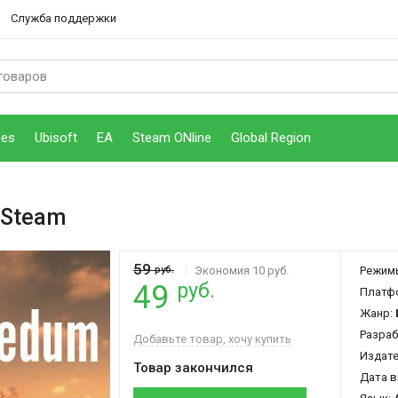
Служба поддержки
mes
Ubisoft
EA
Steam ONline
Global Region
 Steam
59
руб.
Экономия 10 руб.
Режим
руб.
49
Платф
Жанр:
Разраб
Добавьте товар, хочу купить
Издат
Товар закончился
Дата в