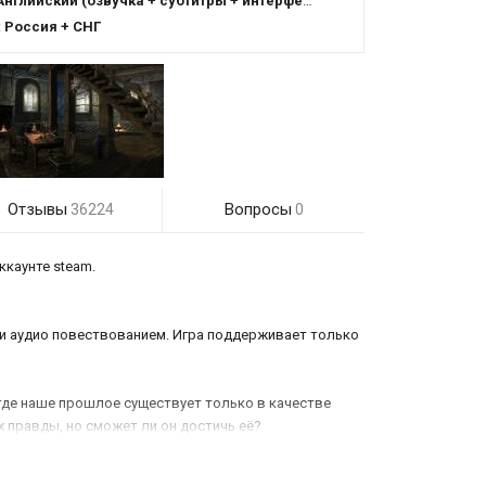
Английский (озвучка + субтитры + интерфейс)
:
Россия + СНГ
Отзывы
Вопросы
36224
0
ккаунте steam.
и аудио повествованием. Игра поддерживает только
 где наше прошлое существует только в качестве
 правды, но сможет ли он достичь её?