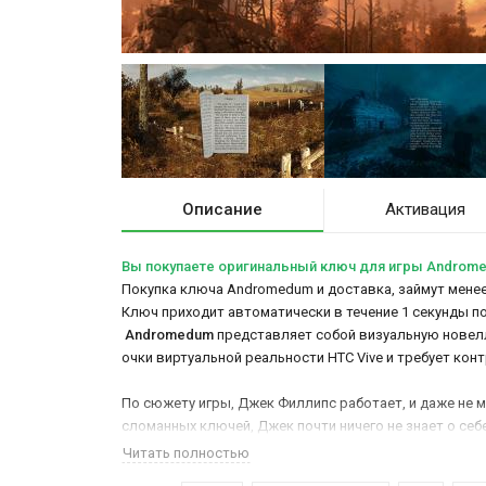
Описание
Активация
Вы покупаете оригинальный ключ для игры Androm
Покупка ключа Andromedum и доставка, займут менее 
Ключ приходит автоматически в течение 1 секунды п
Andromedum
представляет собой визуальную новелл
очки виртуальной реальности HTC Vive и требует кон
По сюжету игры, Джек Филлипс работает, и даже не м
сломанных ключей, Джек почти ничего не знает о се
Читать полностью