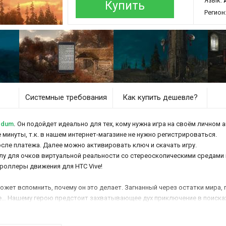
Язык:
Купить
Регион
Системные требования
Как купить дешевле?
edum
.
Он подойдет идеально для тех, кому нужна игра на своём личном а
минуты, т.к. в нашем интернет-магазине не нужно регистрироваться.
осле платежа. Далее можно активировать ключ и скачать игру.
у для очков виртуальной реальности со стереоскопическими средами 
троллеры движения для HTC Vive!
ожет вспомнить, почему он это делает. Загнанный через остатки мира,
бе… Нашему герою предстоит захватывающее дух приключение в поисках