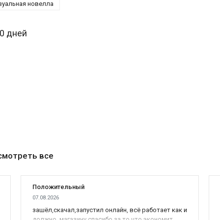
зуальная новелла
30 дней
смотреть все
Положительный
07.08.2026
зашёл,скачал,запустил онлайн, всё работает как и
должно, магазину спасибо за то что экономит