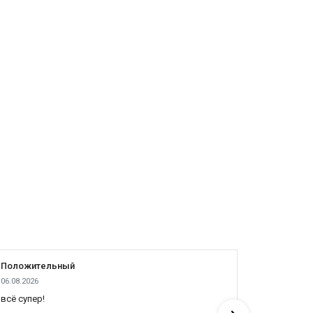
Положительный
Положит
06.08.2026
06.08.2026
всё супер!
все хоро