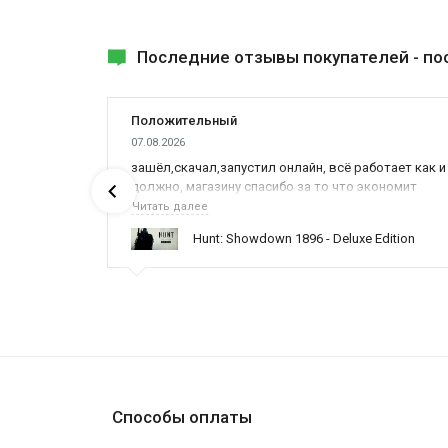
Последние отзывы покупателей -
по
Положительный
07.08.2026
зашёл,скачал,запустил онлайн, всё работает как и
должно, магазину спасибо за то что экономит
наше время,нервы и деньги, ребята вы красава
Читать далее
оказываете поддержку населению и походу из
Hunt: Showdown 1896 - Deluxe Edition
всех только вы и оказываете помощь
Способы оплаты