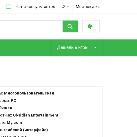
Чат с консультантом
Мои покупки
₽
Дешевые игры
ы:
Многопользовательская
орма:
PC
Экшен
отчик:
Obsidian Entertainment
ель:
My.com
Английский (интерфейс)