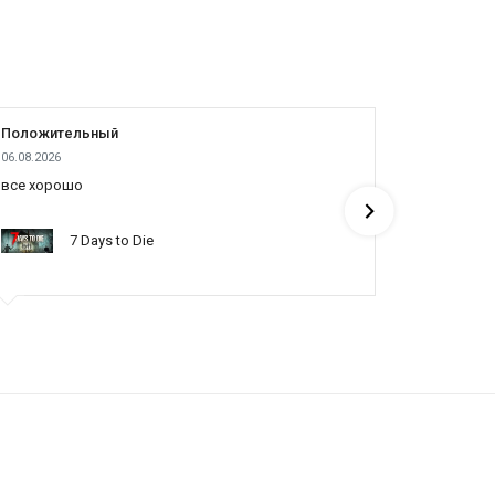
Положительный
Положит
06.08.2026
05.08.2026
все хорошо
все отлич
понять по
7 Days to Die