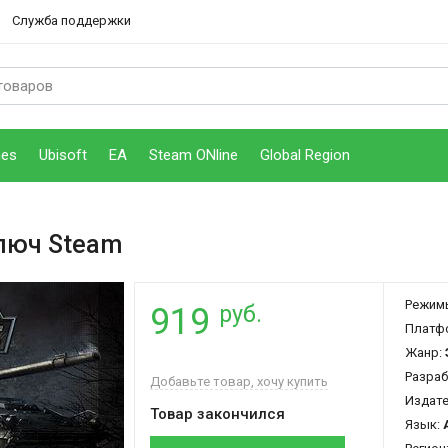
Служба поддержки
mes
Ubisoft
EA
Steam ONline
Global Region
люч Steam
Режим
руб.
919
Платф
Жанр:
Разраб
Добавьте товар, хочу купить
Издат
Товар закончился
Язык: