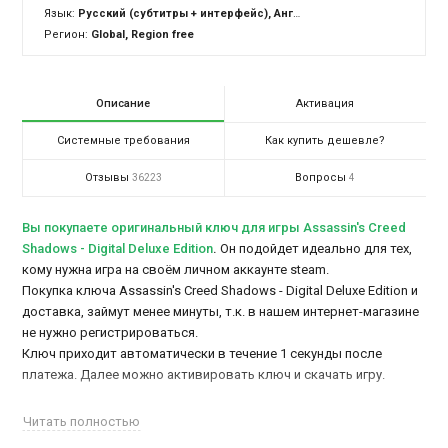
Язык:
Русский (субтитры + интерфейс), Английский (озвучка + субтитры + интерфейс)
Регион:
Global, Region free
Описание
Активация
Системные требования
Как купить дешевле?
Отзывы
Вопросы
36223
4
Вы покупаете оригинальный ключ для игры Assassin's Creed
Shadows - Digital Deluxe Edition
.
Он подойдет идеально для тех,
кому нужна игра на своём личном аккаунте steam.
Покупка ключа Assassin's Creed Shadows - Digital Deluxe Edition и
доставка, займут менее минуты, т.к. в нашем интернет-магазине
не нужно регистрироваться.
Ключ приходит автоматически в течение 1 секунды после
платежа. Далее можно активировать ключ и скачать игру.
Кстати Steam версию игры у нас можно
купить дешевле
.
Читать полностью
В издание Assassin's Creed Shadows Digital Deluxe Edition входит