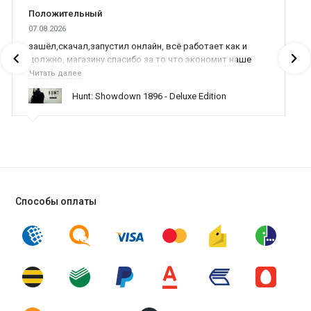
Положительный
07.08.2026
зашёл,скачал,запустил онлайн, всё работает как и
должно, магазину спасибо за то что экономит наше
время,нервы и деньги, ребята вы красава оказываете
Читать далее
поддержку населению и походу из всех только вы и
Hunt: Showdown 1896 - Deluxe Edition
оказываете помощь
Способы оплаты