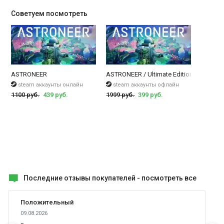
проблем. Игроку нужно будет искать и исследовать различные
Советуем посмотреть
планеты, чтобы в итоге или остаться ни с чем, или разбогатеть
Астронир - одна из самых продаваемых игр в стиме. В данной
игре вся графика воксельная, поэтому мы можем разрушать все
что нам вздумается, или наоборот строить. В ней так же
ASTRONEER
ASTRONEER / Ultimate Edition + DLC Del
присутствует кооперативный режим, который явно не даст вам
steam аккаунты онлайн
steam аккаунты офлайн
заскучать. Игра по большому счету об исследовании планет,
1100 руб.
439 руб.
1999 руб.
399 руб.
космических перелётах, строительстве своей базы. Так же, не
стоит забывать что это альфа версия, и в игре вам могут
повстречаться различные баги, глюки, порой многие находят их
забавными.
Несмотря на то, что игра находится на такой ранней стадии
разработки, она содержит в себе огромное количество
Последние отзывы покупателей -
посмотреть все
интересностей. В игре отлично реализована гравитация. Так же,
стоит сказать, что это в первую очередь песочница, и лучше
Положительный
всего играть с друзьями, строить свою базу, исследовать
09.08.2026
другие планеты. В этом она чем-то схожа с небезызвестным