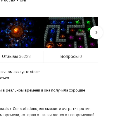
:
Россия + СНГ
Отзывы
Вопросы
36223
0
личном аккаунте steam.
аться.
й в реальном времени и она получила хорошие
ralux: Constellations, вы сможете сыграть против
ном времени, которая отталкивается от современной