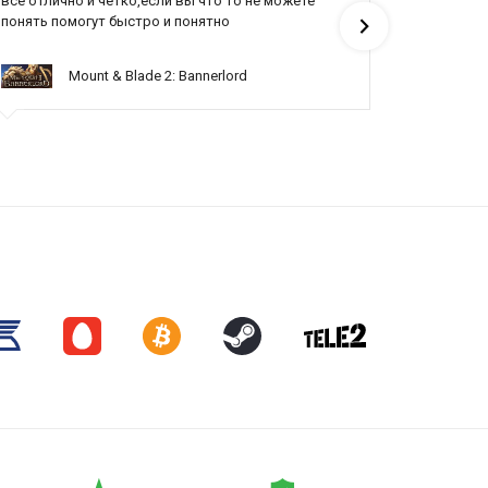
все отлично и четко,если вы что то не можете
Все отлич
понять помогут быстро и понятно
Mount & Blade 2: Bannerlord