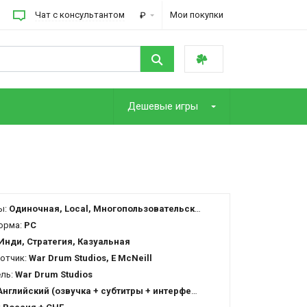
Чат с консультантом
Мои покупки
₽
Дешевые игры
ы:
Одиночная, Local, Многопользовательская
орма:
PC
Инди, Стратегия, Казуальная
отчик:
War Drum Studios, E McNeill
ель:
War Drum Studios
Английский (озвучка + субтитры + интерфейс)