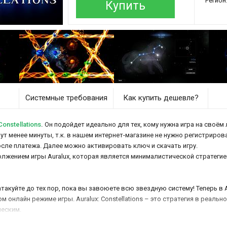
Регион
Купить
Системные требования
Как купить дешевле?
onstellations
.
Он подойдет идеально для тех, кому нужна игра на своём 
ймут менее минуты, т.к. в нашем интернет-магазине не нужно регистриров
осле платежа. Далее можно активировать ключ и скачать игру.
жением игры Auralux, которая является минималистической стратегие
такуйте до тех пор, пока вы завоюете всю звездную систему! Теперь в Au
 онлайн режиме игры. Auralux: Constellations – это стратегия в реаль
ческим.