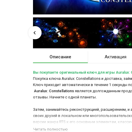
Описание
Активация
Вы покупаете оригинальный ключ для игры Auralux: C
Покупка ключа Auralux: Constellations и доставка, за
Ключ приходит автоматически в течение 1 секунды п
Auralux: Constellations
является долгожданным продол
отзывы. Начните с одной планеты.
Затем, занимайтесь реконструкцией, расширением, и а
своих друзей в локальном или многопользовательском
версии жанра RTS к его основным элементам, класси
Читать полностью