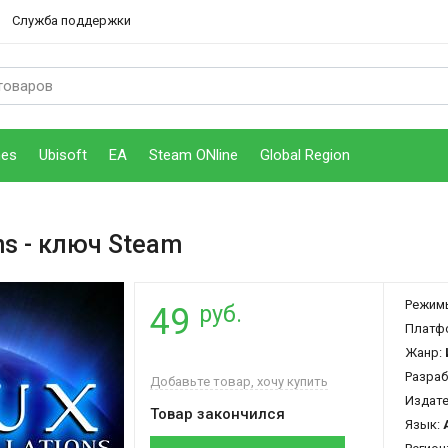
Служба поддержки
mes
Ubisoft
EA
Steam ONline
Global Region
ns
- ключ Steam
Режим
руб.
49
Платф
Жанр:
Разраб
Добавьте товар, хочу купить
Издат
Товар закончился
Язык: