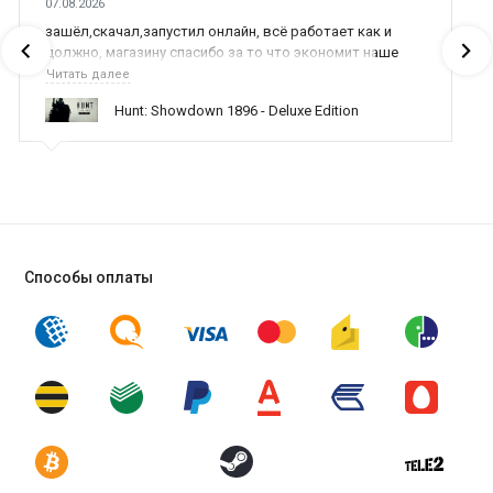
07.08.2026
зашёл,скачал,запустил онлайн, всё работает как и
должно, магазину спасибо за то что экономит наше
время,нервы и деньги, ребята вы красава оказываете
Читать далее
поддержку населению и походу из всех только вы и
Hunt: Showdown 1896 - Deluxe Edition
оказываете помощь
Способы оплаты