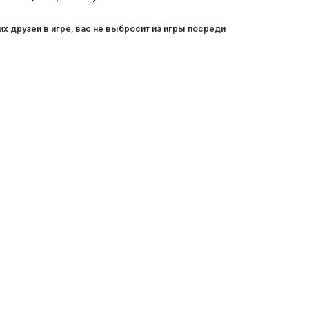
их друзей в игре, вас не выбросит из игры посреди
ответами на вопросы, во вкладке "Активация".
тник Саренту».
вого профиля невозможно до удаления существующих.
тастических приключений. Отправляйтесь в
льным геймплеем. Вам предстоит вступить в роль
 погружайтесь в потрясающую атмосферу и