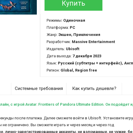
Купить
Режимы:
Одиночная
Платформа:
PC
Жанр:
Экшен, Приключения
Разработчик:
Massive Entertainment
Издатель:
Ubisoft
Дата выхода:
7 декабря 2023
Язык:
Русский (субтитры + интерфейс), Английский (озвучка + субтитры + и
Регион:
Global, Region free
Системные требования
Как купить дешевле?
н, c игрой Avatar: Frontiers of Pandora Ultimate Edition.
Он подойдет и
секунды после платежа. Далее сможете войти в Ubisoft. Установите игр
ы не ограничено. Вы сможете играть и через месяц и через год
ые, лично-зарегистрированные аккаунты, не взломанные, не чужие, б