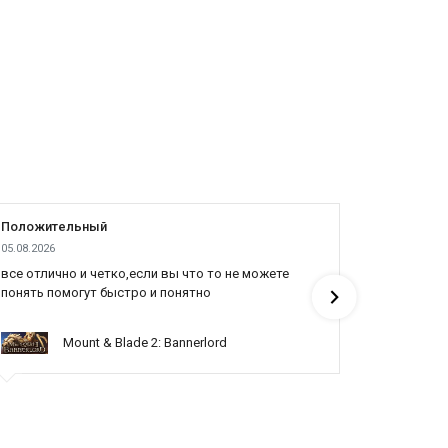
ться в игровой мир. Эксклюзивные костюмы, оружие и
ах.
лаждаться игрой в любое время, даже без доступа к
ь увлекательными приключениями, которые подарит
Положительный
Положит
05.08.2026
04.08.2026
все отлично и четко,если вы что то не можете
Cпасибо я
понять помогут быстро и понятно
продали д
Mount & Blade 2: Bannerlord