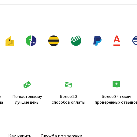
м
По-настоящему
Более 20
Более 34 тысяч
да
лучшие цены
способов оплаты
проверенных отзыво
Как купить
Служба поддержки