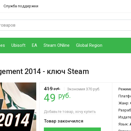
Служба поддержки
mes
Ubisoft
EA
Steam ONline
Global Region
gement 2014
- ключ Steam
419
руб.
Экономия 370 руб.
Режим
руб.
49
Платф
Жанр:
Разраб
Добавьте товар, хочу купить
Издат
Товар закончился
Язык: