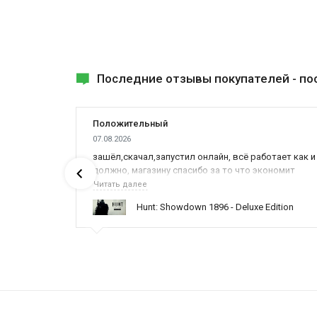
Последние отзывы покупателей -
по
Положительный
07.08.2026
ах была
зашёл,скачал,запустил онлайн, всё работает как и
должно, магазину спасибо за то что экономит
наше время,нервы и деньги, ребята вы красава
Читать далее
оказываете поддержку населению и походу из
ynced /
Hunt: Showdown 1896 - Deluxe Edition
всех только вы и оказываете помощь