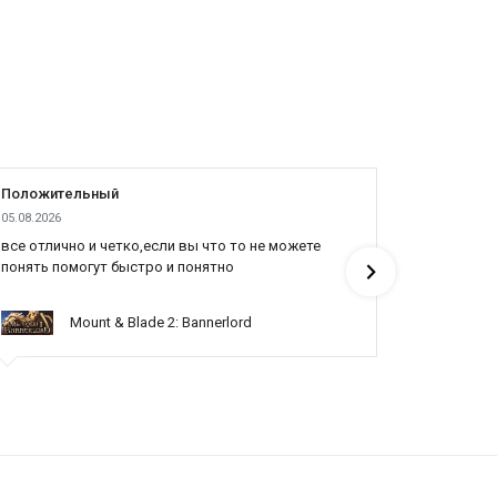
Положительный
Положит
05.08.2026
04.08.2026
все отлично и четко,если вы что то не можете
Все отлич
понять помогут быстро и понятно
Mount & Blade 2: Bannerlord