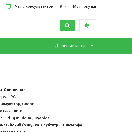
Чат с консультантом
Мои покупки
₽
Дешевые игры
ы:
Одиночная
орма:
PC
Симулятор, Спорт
отчик:
Umix
ель:
Plug In Digital, Cyanide
Английский (озвучка + субтитры + интерфейс)