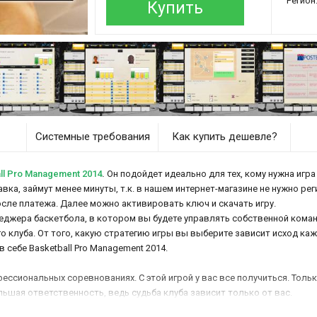
Регион
Купить
Системные требования
Как купить дешевле?
l Pro Management 2014
.
Он подойдет идеально для тех, кому нужна игра
авка, займут менее минуты, т.к. в нашем интернет-магазине не нужно ре
осле платежа. Далее можно активировать ключ и скачать игру.
еджера баскетбола, в котором вы будете управлять собственной коман
клуба. От того, какую стратегию игры вы выберите зависит исход кажд
 себе Basketball Pro Management 2014.
ессиональных соревнованиях. С этой игрой у вас все получиться. Толь
ьшая ответственность, ведь судьба клуба зависит только от вас.