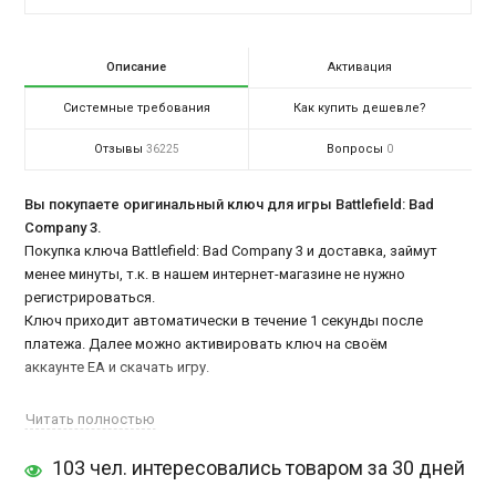
Описание
Активация
Системные требования
Как купить дешевле?
Отзывы
Вопросы
36225
0
Вы покупаете оригинальный ключ для игры Battlefield: Bad
Company 3.
Покупка ключа Battlefield: Bad Company 3 и доставка, займут
менее минуты, т.к. в нашем интернет-магазине не нужно
регистрироваться.
Ключ приходит автоматически в течение 1 секунды после
платежа. Далее можно активировать ключ на своём
аккаунте EA и скачать игру.
Battlefield: Bad Company 3​ купить
очень удобно у нас, при этом
Читать полностью
оформление заказа и доставка займут менее минуты, так как в
103 чел. интересовались товаром за 30 дней
нашем интернет-магазине не нужно регистрироваться.
Война - это один из самых величайших страхов современного