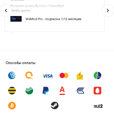
лучшее из игры и убрать то, что игрокам понравилось меньше
Получил услугу быстро ! Спасибо!!
всего. Чтобы играть в данный шутер вам нужно
купить ключ
Читать далее
Battlefield: Bad Company 3 дешево на PC
в нашем магазине и
WeMod Pro - подписка 1/12 месяцев
установить игру.
А здесь можно
купить Battlefield Bad Company 2
steam.
Способы оплаты