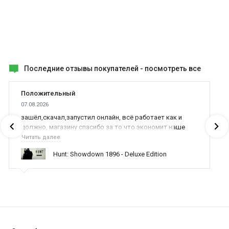
Последние отзывы покупателей -
посмотреть все
Положительный
07.08.2026
зашёл,скачал,запустил онлайн, всё работает как и
должно, магазину спасибо за то что экономит наше
время,нервы и деньги, ребята вы красава оказываете
Читать далее
поддержку населению и походу из всех только вы и
Hunt: Showdown 1896 - Deluxe Edition
оказываете помощь