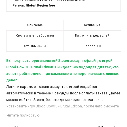
Регион:
Global, Region free
Описание
Активация
Системные требования
Как купить дешевле?
Отзывы
Вопросы
36223
0
Вы покупаете оригинальный Steam аккаунт офлайн, c игрой
Blood Bowl 3 - Brutal Edition. Он идеально подойдет для тех, кто
хочет пройти одиночную кампанию и не переплачивать лишних
денег.
Логин и пароль от steam аккаунта с игрой выдаётся
автоматически в течение 1 секунды после оплаты заказа. Далее
можно войти в Steam, без ожидания кодов от магазина.
Установите игру Blood Bowl 3 - Brutal Edition, после чего сможете
активировать и играть в офлайн режиме.
Читать полностью
Доступ к аккаунту остается у Вас навсегда. Время игры не
ограничено.