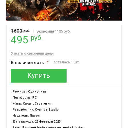
1600
руб.
Экономия 1105 руб.
руб.
495
Узнать о снижении цены
В наличии есть
осталась 1 шт.
Купить
Режимы:
Одиночная
Платформа:
PC
Жанр:
Спорт, Стратегия
Разработчик:
Cyanide Studio
Издатель:
Nacon
Дата выхода:
23 февраля 2023
Язык:
Русский (субтитры + интерфейс), Английский (озвучка + субтитры + интерфейс)