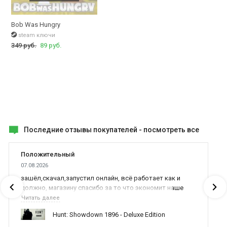
Bob Was Hungry
steam ключи
349 руб.
89 руб.
Последние отзывы покупателей -
посмотреть все
Положительный
07.08.2026
зашёл,скачал,запустил онлайн, всё работает как и
должно, магазину спасибо за то что экономит наше
время,нервы и деньги, ребята вы красава оказываете
Читать далее
поддержку населению и походу из всех только вы и
Hunt: Showdown 1896 - Deluxe Edition
оказываете помощь