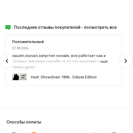
Последние отзывы покупателей -
посмотреть все
Положительный
07.08.2026
зашёл,скачал,запустил онлайн, всё работает как и
должно, магазину спасибо за то что экономит наше
время,нервы и деньги, ребята вы красава оказываете
Читать далее
поддержку населению и походу из всех только вы и
Hunt: Showdown 1896 - Deluxe Edition
оказываете помощь
Способы оплаты