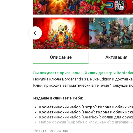
Описание
Активация
Вы покупаете оригинальный ключ для игры Borderland
Покупка ключа Borderlands 3 Deluxe Edition и доставк
Ключ приходит автоматически в течение 1 секунды п
Издание включает в себя:
Косметический набор "Ретро": голова и облик ис
Косметический набор "Неон": голова и облик иск
Косметический набор "Gearbox": облик для оружи
Набор оружия "Коробка с игрушками": 2 игрушечн
Экипируемые увеличители опыта и трофеев.
Читать полностью