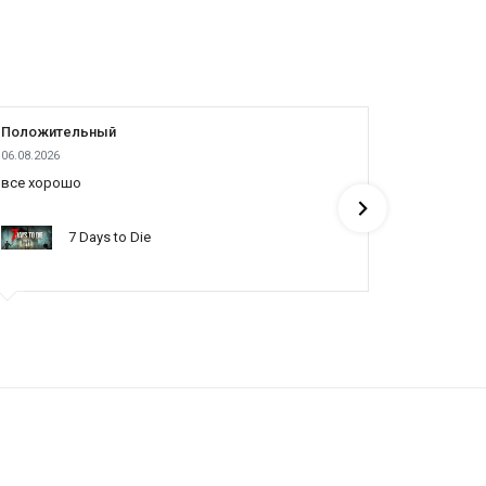
Положительный
Положит
06.08.2026
05.08.2026
все хорошо
все отлич
понять по
7 Days to Die