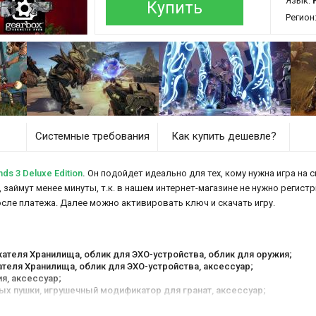
Язык:
Купить
Регион
Системные требования
Как купить дешевле?
s 3 Deluxe Edition
.
Он подойдет идеально для тех, кому нужна игра на 
а, займут менее минуты, т.к. в нашем интернет-магазине не нужно регист
осле платежа. Далее можно активировать ключ и скачать игру.
кателя Хранилища, облик для ЭХО-устройства, облик для оружия;
ателя Хранилища, облик для ЭХО-устройства, аксессуар;
я, аксессуар;
ых пушки, игрушечный модификатор для гранат, аксессуар;