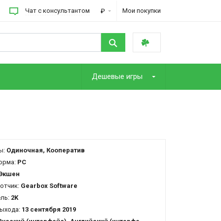
Чат с консультантом
Мои покупки
₽
Дешевые игры
ы:
Одиночная, Кооператив
орма:
PC
Экшен
отчик:
Gearbox Software
ель:
2K
ыхода:
13 сентября 2019