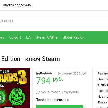
Служба поддержки
mes
Ubisoft
EA
Steam ONline
Global Region
 Edition
- ключ Steam
2999
руб.
Экономия 2205 руб.
Режим
руб.
794
Платф
Жанр:
Разраб
Добавьте товар, хочу купить
Издат
Товар закончился
Дата в