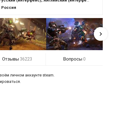
Русский (интерфейс), Английский (интерфейс)
:
Россия
Отзывы
Вопросы
36223
0
своём личном аккаунте steam.
рироваться.