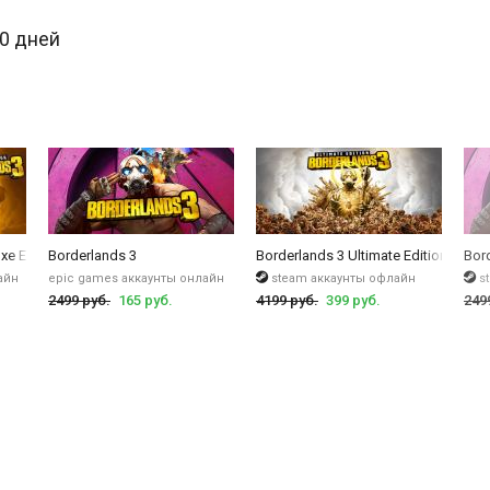
 Borderlands 3 от компаний Gearbox и 2K.
30 дней
ии игр Borderlands вы можете узнать сами. Готовы ли вы стать частью
 денутся и появятся в новой части и вместе с этими персонажами вам
ла.
Купить Borderlands 3 Deluxe Edition
можно прямо на этой странице;
дая игра и как фанаты ожидают продолжений, разработчики не особо т
и вам нужно будет выполнять поставленные задачи, каждое действие в
жно достичь желаемого;
xe Edition
Borderlands 3
Borderlands 3 Ultimate Edition
Bor
и и конечно же красивые пейзажи в уникальном стиле, все это придае
айн
ополнений.
epic games аккаунты онлайн
steam аккаунты офлайн
s
2499 руб.
165 руб.
4199 руб.
399 руб.
249