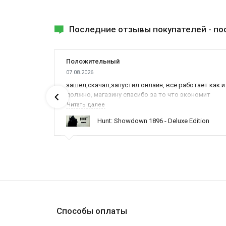
Последние отзывы покупателей -
по
Положительный
07.08.2026
ах была
зашёл,скачал,запустил онлайн, всё работает как и
должно, магазину спасибо за то что экономит
наше время,нервы и деньги, ребята вы красава
Читать далее
оказываете поддержку населению и походу из
ynced /
Hunt: Showdown 1896 - Deluxe Edition
всех только вы и оказываете помощь
Способы оплаты