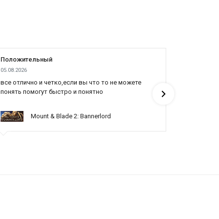
Положительный
Положит
05.08.2026
04.08.2026
все отлично и четко,если вы что то не можете
Все отлич
понять помогут быстро и понятно
Mount & Blade 2: Bannerlord