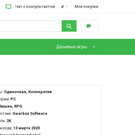
Чат с консультантом
Мои покупки
₽
Дешевые игры
ы:
Одиночная, Кооператив
орма:
PC
Экшен, RPG
отчик:
Gearbox Software
ель:
2K
ыхода:
13 марта 2020