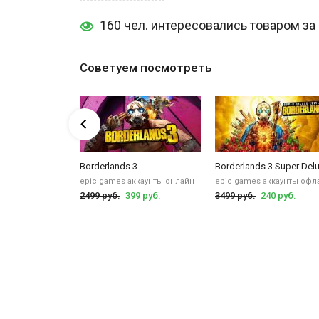
задание, которое, отнюдь не имеет доброго умысл
Наблюдая за тем, с каким успехом расходится каж
160 чел. интересовались товаром за
требовательным потребителям.
Купить Borderland
Своими способами вам нужно будет выполнять пост
работая сообща можно достичь желаемого;
Советуем посмотреть
В игре для вас готовятся интересные миры, опасн
А здесь Вы можете
купить личный аккаунт Borderlands
 Super Deluxe Edition
Borderlands 3
Borderlands 3 Super Delu
ккаунты
epic games аккаунты онлайн
epic games аккаунты офл
9 руб.
2499 руб.
399 руб.
3499 руб.
240 руб.