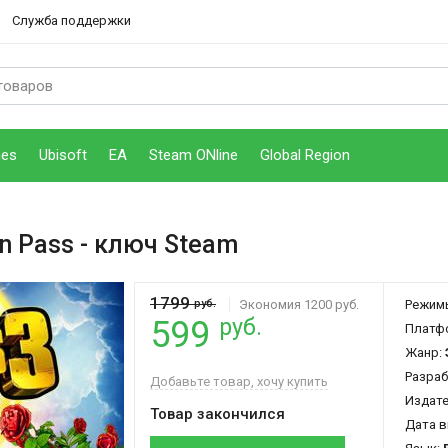
Служба поддержки
mes
Ubisoft
EA
Steam ONline
Global Region
on Pass
- ключ Steam
1799
руб.
Экономия 1200 руб.
Режим
руб.
599
Платф
Жанр:
Разраб
Добавьте товар, хочу купить
Издат
Товар закончился
Дата в