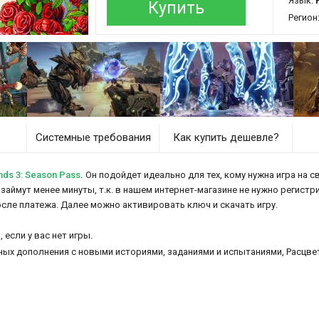
Язык:
Купить
Регион
Системные требования
Как купить дешевле?
ds 3: Season Pass
.
Он подойдет идеально для тех, кому нужна игра на с
, займут менее минуты, т.к. в нашем интернет-магазине не нужно регистр
осле платежа. Далее можно активировать ключ и скачать игру.
3
, если у вас нет игры.
ных дополнения с новыми историями, заданиями и испытаниями, Расцве
и игр Borderlands? В
Бордерлендс 3
вы сможете стать частью необычны
 денутся и появятся в новой части и вместе с этими персонажами вам