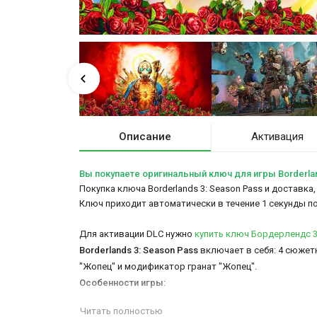
Описание
Активация
Вы покупаете оригинальный ключ для игры Borderlan
Покупка ключа Borderlands 3: Season Pass и доставка
Ключ приходит автоматически в течение 1 секунды п
Для активации DLC нужно
купить ключ Бордерлендс 
Borderlands 3: Season Pass
включает в себя: 4 сюжет
"Жопец" и модификатор гранат "Жопец".
Особенности игры:
К каким опасностям вас приведет новая часть сери
Читать полностью
Скорее всего, уже знакомые всем герои никуда не