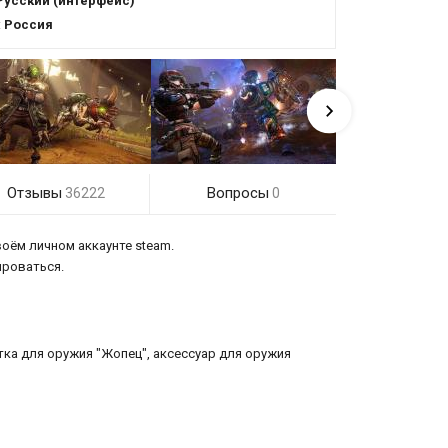
Русский (интерфейс)
:
Россия
Отзывы
Вопросы
36222
0
воём личном аккаунте steam.
ироваться.
тка для оружия "Жопец", аксессуар для оружия
х и очень опасных приключений на другой планете;
 нужно будет выполнить очередное сумасшедшее