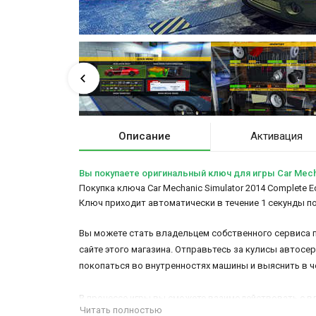
Описание
Активация
Вы покупаете оригинальный ключ для игры Car Mechan
Покупка ключа Car Mechanic Simulator 2014 Complete E
Ключ приходит автоматически в течение 1 секунды п
Вы можете стать владельцем собственного сервиса 
сайте этого магазина. Отправьтесь за кулисы автос
покопаться во внутренностях машины и выяснить в ч
В процессе игры вы сможете взаимодействовать с вл
Читать полностью
нужно грамотно планировать бюджет, так что для э