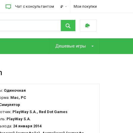
Чат с консультантом
Мои покупки
₽
Дешевые игры
m
ы:
Одиночная
орма:
Mac, PC
Симулятор
отчик:
PlayWay S.A., Red Dot Games
ель:
PlayWay S.A.
ыхода:
24 января 2014