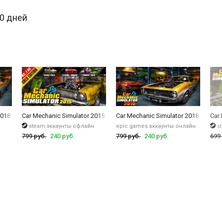
ны, семейные автомобили, внедорожники, микроавтобусы и лимузины. Пр
30 дней
е трансмиссии, рулевое исправление и еще очень много разных поломо
 более захватывающий симулятор, в котором возможна перевозка груз
2018
Car Mechanic Simulator 2015 Gold Edition
Car Mechanic Simulator 2018
Car
steam аккаунты офлайн
epic games аккаунты онлайн
s
799 руб.
240 руб.
799 руб.
240 руб.
699