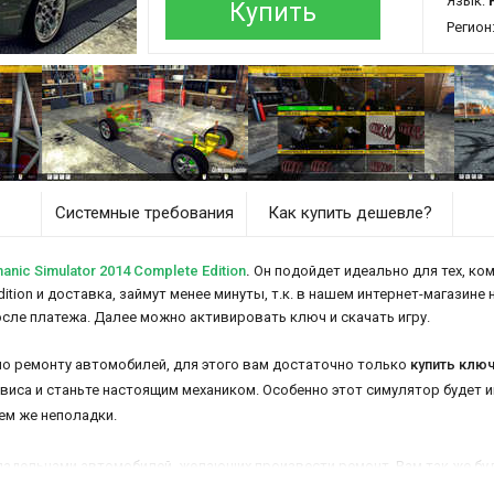
Язык:
Купить
Регион
Системные требования
Как купить дешевле?
ic Simulator 2014 Complete Edition
.
Он подойдет идеально для тех, ком
dition и доставка, займут менее минуты, т.к. в нашем интернет-магазине
осле платежа. Далее можно активировать ключ и скачать игру.
по ремонту автомобилей, для этого вам достаточно только
купить ключ
ервиса и станьте настоящим механиком. Особенно этот симулятор будет
ем же неполадки.
адельцами автомобилей, желающих произвести ремонт. Вам так же буд
кономии можно приобрести и бывшие в употреблении детали. Вам предо