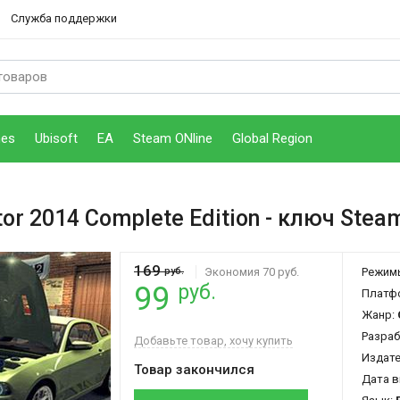
Служба поддержки
mes
Ubisoft
EA
Steam ONline
Global Region
or 2014 Complete Edition
- ключ Stea
169
руб.
Экономия 70 руб.
Режим
руб.
99
Платф
Жанр:
Разраб
Добавьте товар, хочу купить
Издат
Товар закончился
Дата в