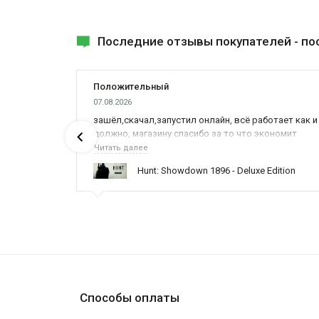
Последние отзывы покупателей -
по
Положительный
07.08.2026
ах была
зашёл,скачал,запустил онлайн, всё работает как и
должно, магазину спасибо за то что экономит
наше время,нервы и деньги, ребята вы красава
Читать далее
оказываете поддержку населению и походу из
ynced /
Hunt: Showdown 1896 - Deluxe Edition
всех только вы и оказываете помощь
Способы оплаты