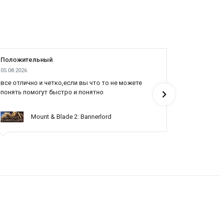
Положительный
Положит
05.08.2026
04.08.2026
все отлично и четко,если вы что то не можете
Все отлич
понять помогут быстро и понятно
Mount & Blade 2: Bannerlord