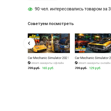
моделях машин, таких как легковые, компакты, седа
90 чел. интересовались товаром за 
ремонтными работами, включая тормоза, исправлени
повозиться.
Советуем посмотреть
А так же советуем
купить Euro Truck Simulator 2
- еще
различных заказов и многое другое.
 Simulator VR
Car Mechanic Simulator 2021
Car Mechanic Simulator 
унты офлайн
steam аккаунты офлайн
steam аккаунты онлайн
уб.
799 руб.
165 руб.
799 руб.
129 руб.