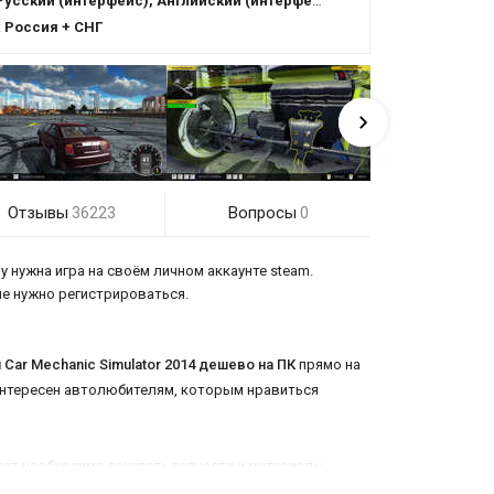
Русский (интерфейс), Английский (интерфейс)
:
Россия + СНГ
Отзывы
Вопросы
36223
0
у нужна игра на своём личном аккаунте steam.
 не нужно регистрироваться.
 ​Car Mechanic Simulator 2014 дешево на ПК
прямо на
 интересен автолюбителям, которым нравиться
ет необходимо закупать запчасти и материалы,
ставляется возможность работать на 8 различных