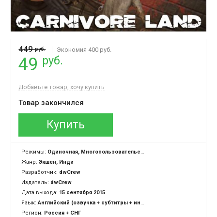
449
руб.
Экономия 400 руб.
руб.
49
Добавьте товар, хочу купить
Товар закончился
Купить
Режимы:
Одиночная, Многопользовательская, Cross-Platform Multiplayer
Жанр:
Экшен, Инди
Разработчик:
dwCrew
Издатель:
dwCrew
Дата выхода:
15 сентября 2015
Язык:
Английский (озвучка + субтитры + интерфейс)
Регион:
Россия + СНГ