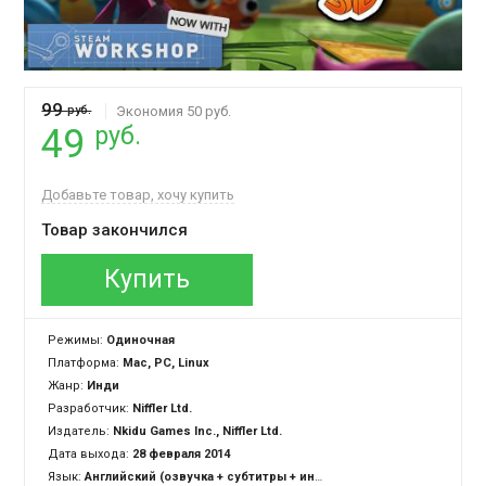
99
руб.
Экономия 50 руб.
руб.
49
Добавьте товар, хочу купить
Товар закончился
Купить
Режимы:
Одиночная
Платформа:
Mac, PC, Linux
Жанр:
Инди
Разработчик:
Niffler Ltd.
Издатель:
Nkidu Games Inc., Niffler Ltd.
Дата выхода:
28 февраля 2014
Язык:
Английский (озвучка + субтитры + интерфейс)