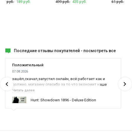
299 руб.
189 руб.
499 руб.
435 руб.
61 руб.
55 
Последние отзывы покупателей -
посмотреть все
Положительный
07.08.2026
зашёл,скачал,запустил онлайн, всё работает как и
должно, магазину спасибо за то что экономит наше
время,нервы и деньги, ребята вы красава оказываете
Читать далее
поддержку населению и походу из всех только вы и
Hunt: Showdown 1896 - Deluxe Edition
оказываете помощь