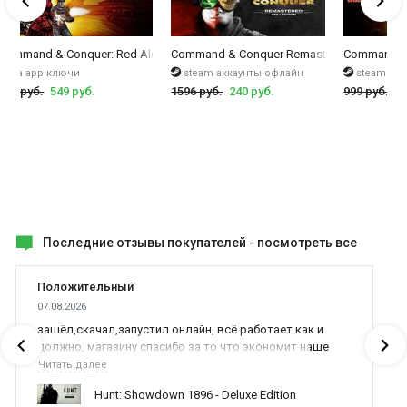
 Collection
Command & Conquer: Red Alert 3 - Uprising
Command & Conquer Remastered Collection
Command & 
ea app ключи
steam аккаунты офлайн
steam ак
999 руб.
549 руб.
1596 руб.
240 руб.
999 руб.
16
Последние отзывы покупателей -
посмотреть все
Положительный
07.08.2026
зашёл,скачал,запустил онлайн, всё работает как и
должно, магазину спасибо за то что экономит наше
время,нервы и деньги, ребята вы красава оказываете
Читать далее
поддержку населению и походу из всех только вы и
Hunt: Showdown 1896 - Deluxe Edition
оказываете помощь