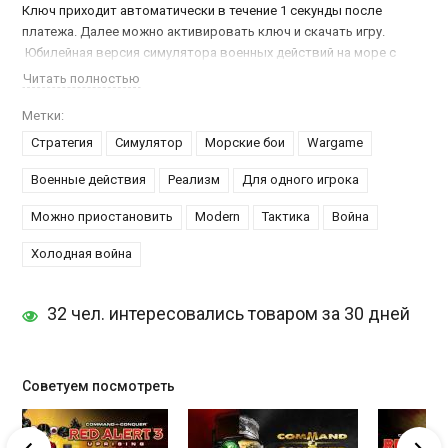
Ключ приходит автоматически в течение 1 секунды после
платежа. Далее можно активировать ключ и скачать игру.
Юбилейная версия симулятора военных действий на море с
участием воздушных сил, кораблей и подводных лодок,
Читать полностью
называется
Command: Modern Air / Naval Operations WOTY
.
Кроме оригинального варианта игры, сюда были включены
Метки:
сценарии пользователей, выбранные разработчиками в
Стратегия
Симулятор
Морские бои
Wargame
качестве лучших работ. Также был улучшен искусственный
интеллект, мультиплеер и игровая механика.
Военные действия
Реализм
Для одного игрока
Можно приостановить
Modern
Тактика
Война
Если симуляторы Вам не интересны, тогда советуем
купить Garry's Mod
и повеселиться в онлайн режиме.
Холодная война
32 чел. интересовались товаром за 30 дней
Советуем посмотреть