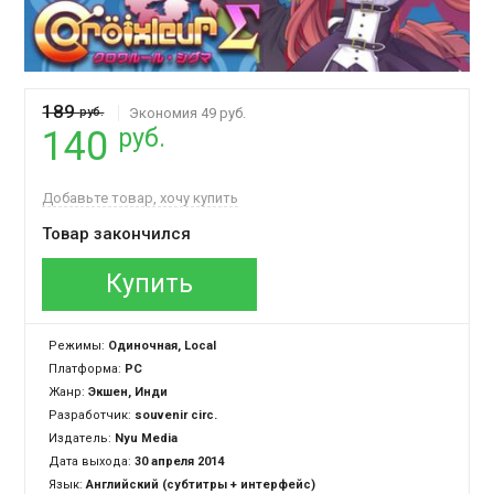
189
руб.
Экономия 49 руб.
руб.
140
Добавьте товар, хочу купить
Товар закончился
Купить
Режимы:
Одиночная, Local
Платформа:
PC
Жанр:
Экшен, Инди
Разработчик:
souvenir circ.
Издатель:
Nyu Media
Дата выхода:
30 апреля 2014
Язык:
Английский (субтитры + интерфейс)