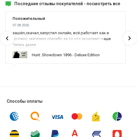
Последние отзывы покупателей -
посмотреть все
Положительный
07.08.2026
зашёл,скачал,запустил онлайн, всё работает как и
должно, магазину спасибо за то что экономит наше
время,нервы и деньги, ребята вы красава оказываете
Читать далее
поддержку населению и походу из всех только вы и
Hunt: Showdown 1896 - Deluxe Edition
оказываете помощь
Способы оплаты