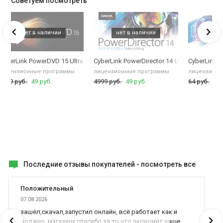
Советуем посмотреть
CyberLink PowerDVD 15 Ultra
CyberLink PowerDirector 14 Ultra
CyberLink P
лицензионные программы
лицензионные программы
лицензионн
1599 руб.
49 руб.
4999 руб.
49 руб.
64 руб.
49 
Последние отзывы покупателей -
посмотреть все
Положительный
07.08.2026
зашёл,скачал,запустил онлайн, всё работает как и
должно, магазину спасибо за то что экономит наше