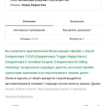
Язык:
Английский (озвучка + субтитры + интерфейс)
Регион:
Global, Region free
Описание
Активация
Системные требования
Как купить дешевле?
Отзывы
Вопросы
36224
0
Вы покупаете оригинальный Steam аккаунт офлайн, c игрой
Danganronpa 1/2/V3 (Danganronpa: Trigger Happy Havoc;
Danganronpa 2: Goodbye Despair; Danganronpa V3: Killing
Harmony). Он идеально подойдет для тех, кто хочет пройти
одиночную кампанию и не переплачивать лишних денег.
Логин и пароль от steam аккаунта с игрой выдаётся
автоматически в течение 1 секунды после оплаты заказа. Далее
можно войти в Steam, без ожидания кодов от магазина.
Установите игру Danganronpa 1/2/V3 (Danganronpa: Trigger Happy
Читать полностью
Havoc; Danganronpa 2: Goodbye Despair; Danganronpa V3: Killing
Harmony), после чего сможете активировать и играть в офлайн