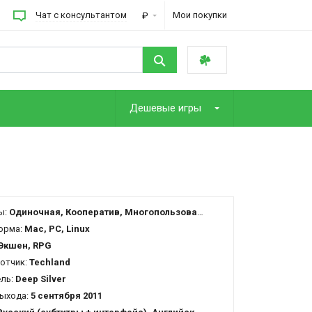
Чат с консультантом
Мои покупки
₽
Дешевые игры
ы:
Одиночная, Кооператив, Многопользовательская
орма:
Mac, PC, Linux
Экшен, RPG
отчик:
Techland
ель:
Deep Silver
ыхода:
5 сентября 2011