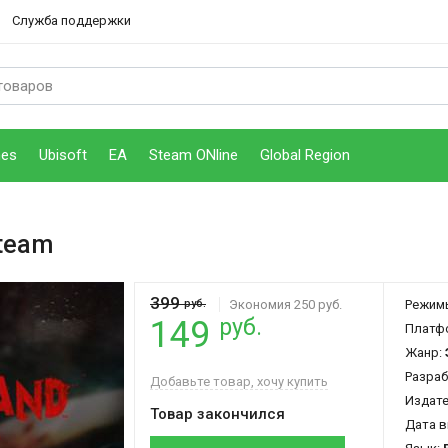
Служба поддержки
mes
Ubisoft
EA
Steam ONline
Global Region
team
399
руб.
Экономия 250 руб.
Режим
руб.
149
Платф
Жанр:
Разраб
Добавьте товар, хочу купить
Издат
Товар закончился
Дата в