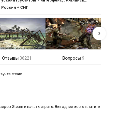
усский (субтитры + интерфейс), Английский (озвучка + субтитры + интерфейс)
:
Россия + СНГ
Отзывы
Вопросы
36221
9
аунте steam.
еров Steam и начать играть. Выгоднее всего платить
ержит элементы ролевой игры, которые позволяют