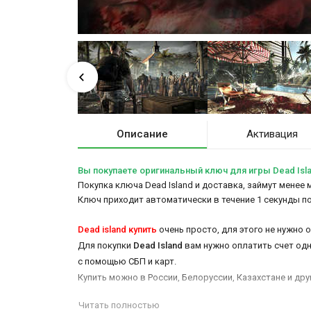
Описание
Активация
Вы покупаете оригинальный ключ для игры Dead Isl
Покупка ключа Dead Island и доставка, займут менее 
Ключ приходит автоматически в течение 1 секунды п
Dead island купить
очень просто, для этого не нужно о
Для покупки
Dead Island
вам нужно оплатить счет одн
с помощью СБП и карт.
Купить можно в России, Белоруссии, Казахстане и дру
Читать полностью
Кроме животрепещущего действа, которое удовлетв