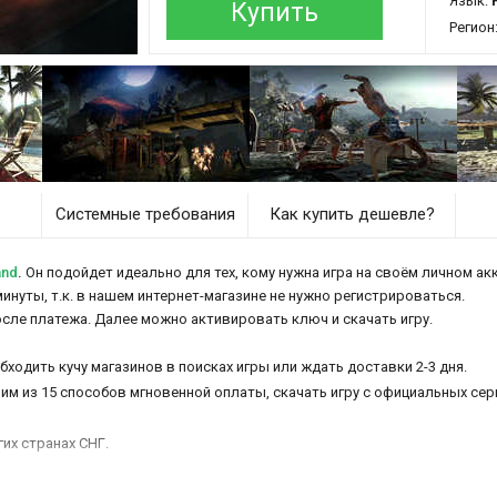
Язык:
Р
Купить
Регион
Системные требования
Как купить дешевле?
and
.
Он подойдет идеально для тех, кому нужна игра на своём личном акк
минуты, т.к. в нашем интернет-магазине не нужно регистрироваться.
осле платежа. Далее можно активировать ключ и скачать игру.
бходить кучу магазинов в поисках игры или ждать доставки 2-3 дня.
им из 15 способов мгновенной оплаты, скачать игру с официальных серв
гих странах СНГ.
орит даже самого искушенного любителя зомби, Мертвый Остров сод