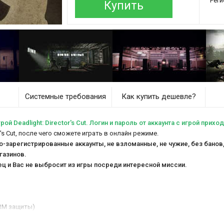
Реги
Купить
Системные требования
Как купить дешевле?
ой Deadlight: Director's Cut. Логин и пароль от аккаунта с игрой прихо
r's Cut, после чего сможете играть в онлайн режиме.
но-зарегистрированные аккаунты, не взломанные, не чужие, без бано
газинов.
ец и Вас не выбросит из игры посреди интересной миссии.
DRM защиты)
имы, которые есть в игре: одиночная, кооператив, мультиплеер).