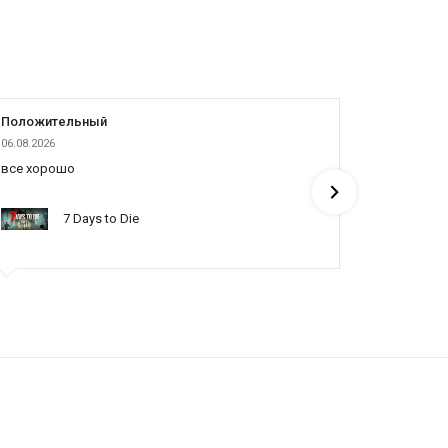
Положительный
Положит
06.08.2026
05.08.2026
все хорошо
все отлич
понять по
7 Days to Die