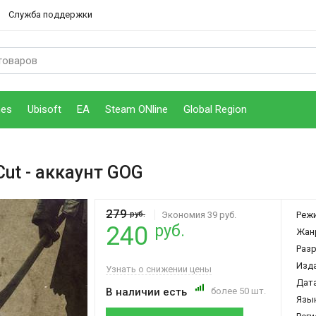
Служба поддержки
mes
Ubisoft
EA
Steam ONline
Global Region
Cut
- аккаунт GOG
279
руб.
Экономия 39 руб.
Реж
руб.
240
Жан
Раз
Изд
Узнать о снижении цены
Дата
В наличии есть
более 50 шт.
Язы