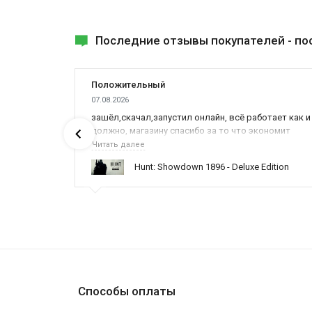
Последние отзывы покупателей -
по
Положительный
07.08.2026
ах была
зашёл,скачал,запустил онлайн, всё работает как и
должно, магазину спасибо за то что экономит
наше время,нервы и деньги, ребята вы красава
Читать далее
оказываете поддержку населению и походу из
ynced /
Hunt: Showdown 1896 - Deluxe Edition
всех только вы и оказываете помощь
Способы оплаты