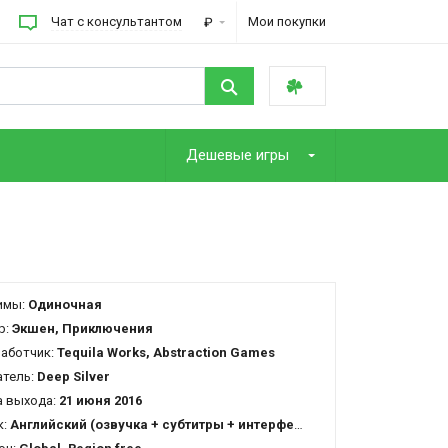
Чат с консультантом
Мои покупки
₽
Дешевые игры
имы:
Одиночная
р:
Экшен, Приключения
работчик:
Tequila Works, Abstraction Games
атель:
Deep Silver
 выхода:
21 июня 2016
к:
Английский (озвучка + субтитры + интерфейс)