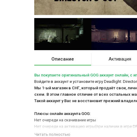
Описание
Активация
Вы покупаете оригинальный GOG аккаунт онлайн, c игр
Войдите в аккаунт и установите игру Deadlight: Directo
Мы 1-ый магазин в СНГ, который продаёт свои, лич
схем. В этом главное отличие от всех остальных ма
Такой аккаунт у Вас не восстановит прежний владел
Плюсы онлайн аккаунта GOG:
Нет очереди на скачивание игры
Нет очереди на активацию игры(при наличии в игре 
Можно играть в онлайн режиме(доступны любые реж
Читать полностью