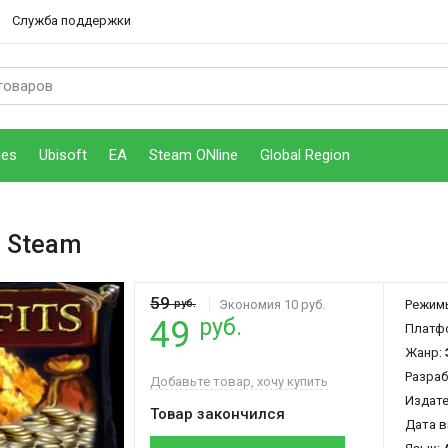
Служба поддержки
mes
Ubisoft
EA
Steam ONline
Global Region
 Steam
59
руб.
Экономия 10 руб.
Режим
руб.
49
Платф
Жанр:
Разраб
Добавьте товар, хочу купить
Издат
Товар закончился
Дата в