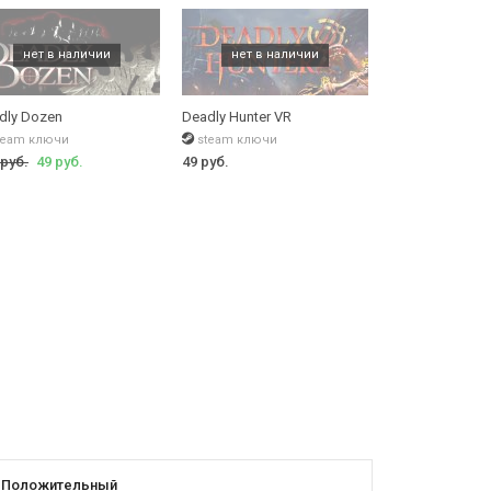
dly Dozen
Deadly Hunter VR
team ключи
steam ключи
 руб.
49 руб.
49 руб.
Положительный
Положит