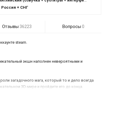
Английский (озвучка + субтитры + интерфейс)
:
Россия + СНГ
Отзывы
Вопросы
36223
0
ккаунте steam.
влекательный экшн наполнен невероятными и
роли загадочного мага, который то и дело всегда
кательном 3D-мире и пройдите его до конца.