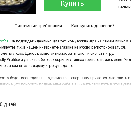
Язык:
Купить
Регион
Системные требования
Как купить дешевле?
ofits
.
Он подойдет идеально для тех, кому нужна игра на своём личном а
е минуты, т.к. в нашем интернет-магазине не нужно регистрироваться.
осле платежа. Далее можно активировать ключ и скачать игру.
dly Profits»
и узнайте обо всех скрытых тайнах темного подземелья. У
но запомнятся каждому игроку надолго.
жно будет исследовать подземелья. Теперь вам придется выступить в 
наконец-то покорить подземелье себе. Начинайте свой путь в этом увле
30 дней