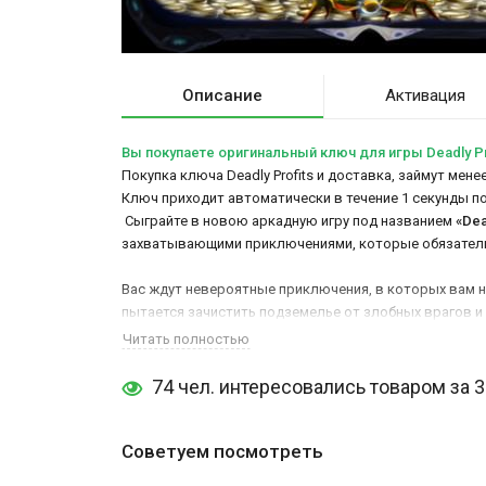
Описание
Активация
Вы покупаете оригинальный ключ для игры Deadly Pr
Покупка ключа Deadly Profits и доставка, займут мене
Ключ приходит автоматически в течение 1 секунды п
Сыграйте в новою аркадную игру под названием
«Dea
захватывающими приключениями, которые обязатель
Вас ждут невероятные приключения, в которых вам ну
пытается зачистить подземелье от злобных врагов и 
Читать полностью
74 чел. интересовались товаром за 
Советуем посмотреть