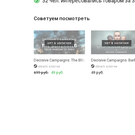
32 чел. интересовались товаром за 
Советуем посмотреть
Decisive Campaigns: The Blitzkrieg from Warsaw to Paris
Decisive Campaigns: Ba
steam ключи
steam ключи
699 руб.
49 руб.
49 руб.