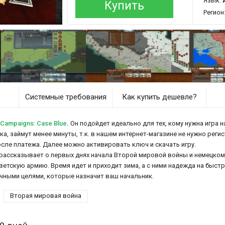
Язык:
Купить
Регион
Системные требования
Как купить дешевле?
Campaigns: Case Blue
.
Он подойдет идеально для тех, кому нужна игра н
вка, займут менее минуты, т.к. в нашем интернет-магазине не нужно реги
осле платежа. Далее можно активировать ключ и скачать игру.
рассказывает о первых днях начала Второй мировой войны и немецком
ветскую армию. Время идет и приходит зима, а с ними надежда на быстр
чными целями, которые назначит ваш начальник.
Вторая мировая война