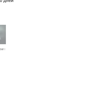
30 дней
rbarossa