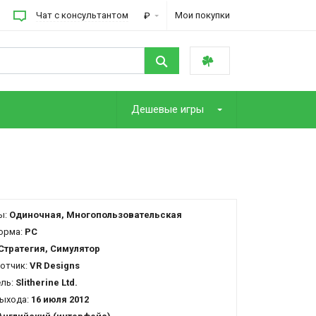
Чат с консультантом
Мои покупки
₽
Дешевые игры
ы:
Одиночная, Многопользовательская
орма:
PC
Стратегия, Симулятор
отчик:
VR Designs
ель:
Slitherine Ltd.
ыхода:
16 июля 2012