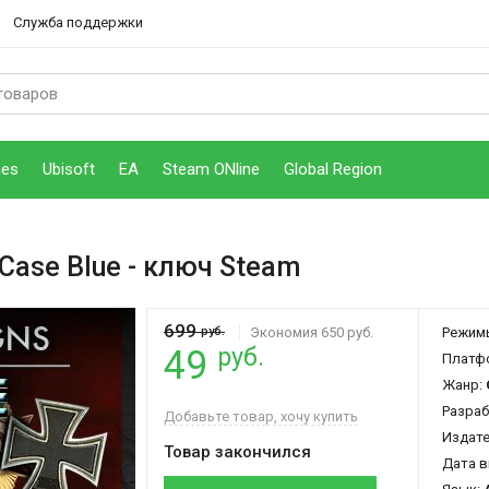
Служба поддержки
mes
Ubisoft
EA
Steam ONline
Global Region
 Case Blue
- ключ Steam
699
руб.
Экономия 650 руб.
Режим
руб.
49
Платф
Жанр:
Разраб
Добавьте товар, хочу купить
Издат
Товар закончился
Дата в