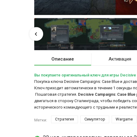
Описание
Активация
Вы покупаете оригинальный ключ для игры Decisive 
Покупка ключа Decisive Campaigns: Case Blue и доста
Ключ приходит автоматически в течение 1 секунды п
Пошаговая стратегия.
Decisive Campaigns: Case Blue
двигаться в сторону Сталинграда, чтобы победить со
исторического командующего с трудными и реалисти
Стратегия
Симулятор
Wargame
Метки: