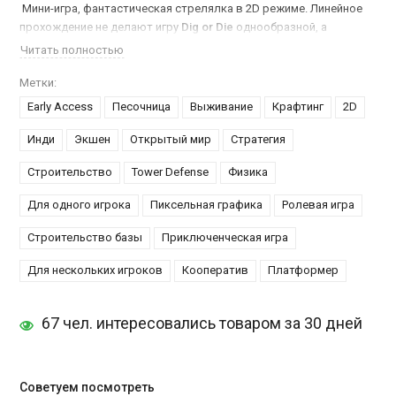
Мини-игра, фантастическая стрелялка в 2D режиме. Линейное
прохождение не делают игру
Dig or Die
однообразной, а
наоборот. В игре точно описаны природные законы и
Читать полностью
прорисованы графические детали.
Метки:
Действие происходит в какой-то особой планете где нашему
Early Access
Песочница
Выживание
Крафтинг
2D
герою предстоит выжить в обществе жутких тварей желающих
уничтожить нашего человечка. Не подпускайте их к своему
Инди
Экшен
Открытый мир
Стратегия
убежищу, настраивайте оборону и улучшайте огневую мощь.
Строительство
Tower Defense
Физика
А хотите игру на выживание с необычной целью и крафтом?
Для одного игрока
Пиксельная графика
Ролевая игра
Тогда советуем Вам
купить ​7 Days to Die
Строительство базы
Приключенческая игра
Для нескольких игроков
Кооператив
Платформер
67 чел. интересовались товаром за 30 дней
Советуем посмотреть