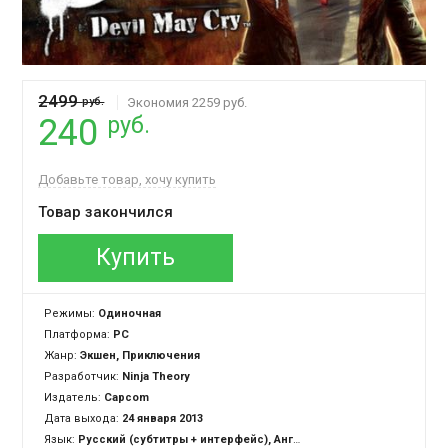
2499
руб.
Экономия 2259 руб.
руб.
240
Добавьте товар, хочу купить
Товар закончился
Купить
Режимы:
Одиночная
Платформа:
PC
Жанр:
Экшен, Приключения
Разработчик:
Ninja Theory
Издатель:
Capcom
Дата выхода:
24 января 2013
Язык:
Русский (субтитры + интерфейс), Английский (озвучка + субтитры + интерфейс)