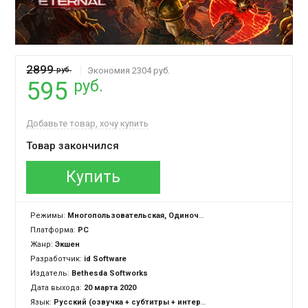
2899
руб.
Экономия 2304 руб.
руб.
595
Добавьте товар, хочу купить
Товар закончился
Купить
Режимы:
Многопользовательская, Одиночная
Платформа:
PC
Жанр:
Экшен
Разработчик:
id Software
Издатель:
Bethesda Softworks
Дата выхода:
20 марта 2020
Язык:
Русский (озвучка + субтитры + интерфейс), Английский (озвучка + субтитры + интерфейс)