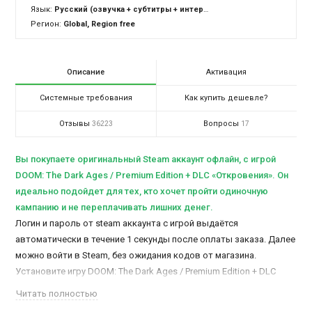
Язык:
Русский (озвучка + субтитры + интерфейс), Английский (озвучка + субтитры + интерфейс)
Регион:
Global, Region free
Описание
Активация
Системные требования
Как купить дешевле?
Отзывы
Вопросы
36223
17
Вы покупаете оригинальный Steam аккаунт офлайн, c игрой
DOOM: The Dark Ages / Premium Edition + DLC «Откровения». Он
идеально подойдет для тех, кто хочет пройти одиночную
кампанию и не переплачивать лишних денег.
Логин и пароль от steam аккаунта с игрой выдаётся
автоматически в течение 1 секунды после оплаты заказа. Далее
можно войти в Steam, без ожидания кодов от магазина.
Установите игру DOOM: The Dark Ages / Premium Edition + DLC
«Откровения», после чего сможете активировать и играть в
Читать полностью
офлайн режиме.