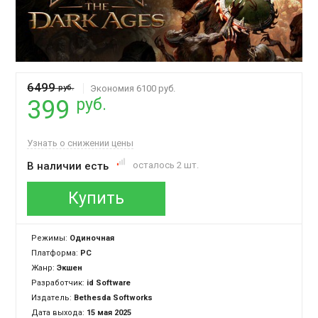
6499
руб.
Экономия 6100 руб.
руб.
399
Узнать о снижении цены
В наличии есть
осталось 2 шт.
Купить
Режимы:
Одиночная
Платформа:
PC
Жанр:
Экшен
Разработчик:
id Software
Издатель:
Bethesda Softworks
Дата выхода:
15 мая 2025