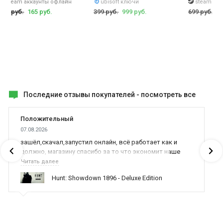
steam аккаунты офлайн
ubisoft ключи
steam кл
599 руб.
165 руб.
399 руб.
999 руб.
699 руб.
49
Последние отзывы покупателей -
посмотреть все
Положительный
07.08.2026
зашёл,скачал,запустил онлайн, всё работает как и
должно, магазину спасибо за то что экономит наше
время,нервы и деньги, ребята вы красава оказываете
Читать далее
поддержку населению и походу из всех только вы и
Hunt: Showdown 1896 - Deluxe Edition
оказываете помощь